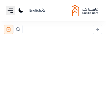
Your Email
English
Sign up
or
Signup with Google