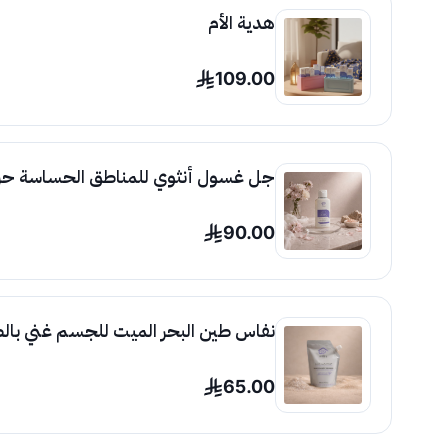
هدية الأم
109.00
جل غسول أنثوي للمناطق الحساسة حر
90.00
نفاس طين البحر الميت للجسم غني بالصبار و
65.00