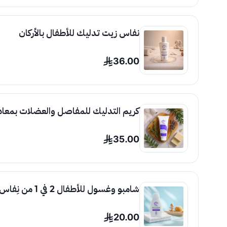
نفاس زيت تدليك للأطفال بالأركان
36.00
كريم التدليك للمفاصل والعضلات بمعاد
35.00
شامبو وغسول للأطفال 2 في 1 من نِفاس – عناية لطيفة للشعر والجسم
20.00