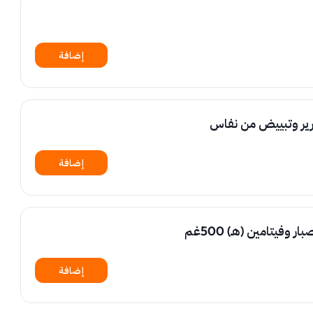
إضافة
ير وتبييض من نفاس
إضافة
فيتامين (هـ) 500غم
إضافة