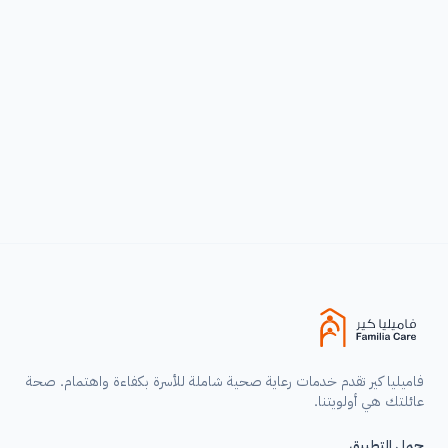
الرضاعة الطبيعية: التحديات الشائعة وحلول
فعالة للأمهات
اكتشفي أبرز تحديات الرضاعة الطبيعية وحلولها الفعالة، من قلة
إدرار الحليب إلى رفض الطفل للرضاعة. نصائح مجربة للأمهات
لضمان رضاعة طبيعية ناجحة وصحية لكِ ولطفلكِ.
اقرأ المزيد ←
فاميليا كير تقدم خدمات رعاية صحية شاملة للأسرة بكفاءة واهتمام. صحة
عائلتك هي أولويتنا.
حمل التطبيق