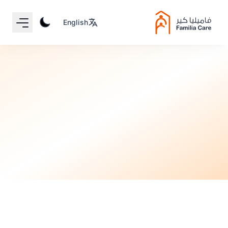
Your Email
English
Sign up
or
العناية بالرضّع
Signup with Google
قبل 7 أشهر
•
11 دقيقة قراءة